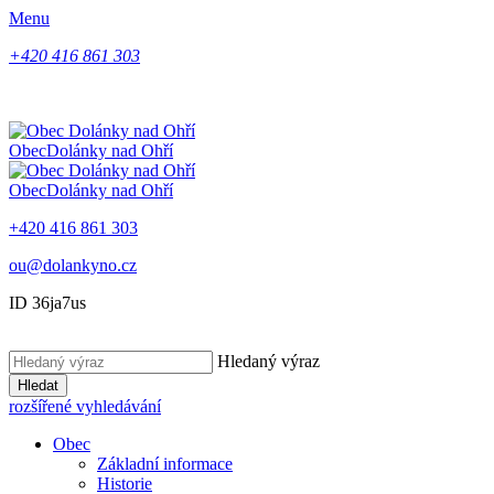
Menu
+420 416 861 303
Obec
Dolánky nad Ohří
Obec
Dolánky nad Ohří
+420 416 861 303
ou@dolankyno.cz
ID 36ja7us
Hledaný výraz
Hledat
rozšířené vyhledávání
Obec
Základní informace
Historie