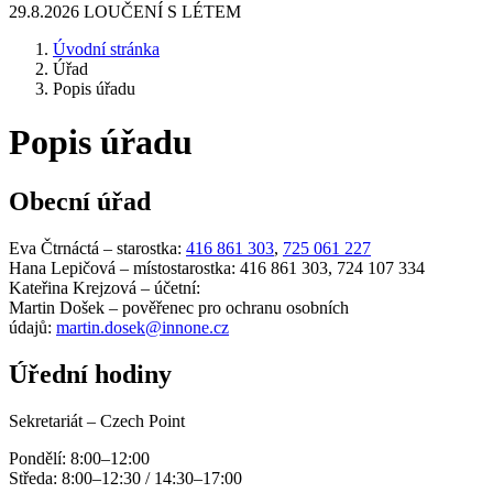
29.8.2026 LOUČENÍ S LÉTEM
Úvodní stránka
Úřad
Popis úřadu
Popis úřadu
Obecní úřad
Eva Čtrnáctá – starostka:
416 861 303
,
725 061 227
Hana Lepičová – místostarostka: 416 861 303, 724 107 334
Kateřina Krejzová – účetní:
Martin Došek – pověřenec pro ochranu osobních
údajů:
martin.dosek@innone.cz
Úřední hodiny
Sekretariát – Czech Point
Pondělí: 8:00–12:00
Středa: 8:00–12:30 / 14:30–17:00