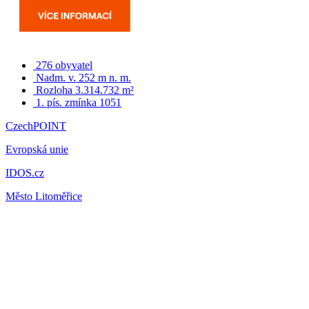
276 obyvatel
Nadm. v. 252 m n. m.
Rozloha 3.314.732 m²
1. pís. zmínka 1051
CzechPOINT
Evropská unie
IDOS.cz
Město Litoměřice