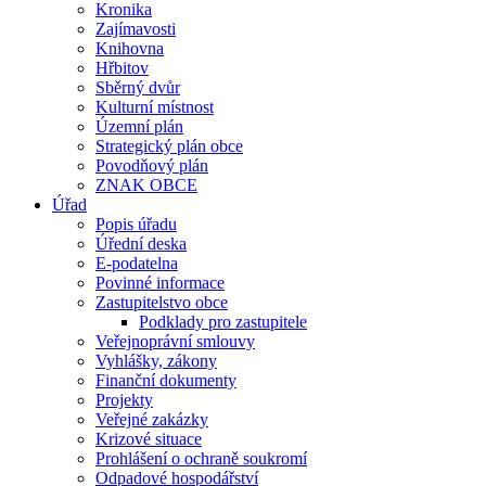
Kronika
Zajímavosti
Knihovna
Hřbitov
Sběrný dvůr
Kulturní místnost
Územní plán
Strategický plán obce
Povodňový plán
ZNAK OBCE
Úřad
Popis úřadu
Úřední deska
E-podatelna
Povinné informace
Zastupitelstvo obce
Podklady pro zastupitele
Veřejnoprávní smlouvy
Vyhlášky, zákony
Finanční dokumenty
Projekty
Veřejné zakázky
Krizové situace
Prohlášení o ochraně soukromí
Odpadové hospodářství