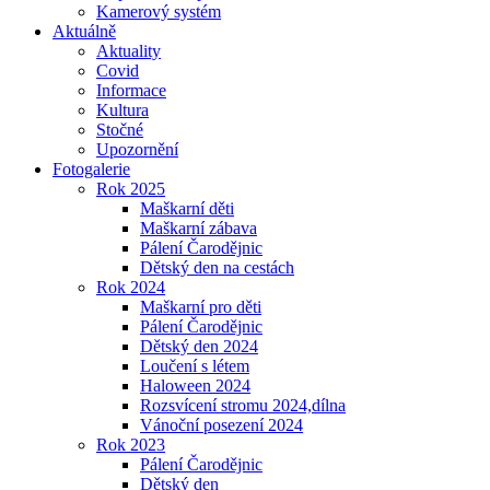
Kamerový systém
Aktuálně
Aktuality
Covid
Informace
Kultura
Stočné
Upozornění
Fotogalerie
Rok 2025
Maškarní děti
Maškarní zábava
Pálení Čarodějnic
Dětský den na cestách
Rok 2024
Maškarní pro děti
Pálení Čarodějnic
Dětský den 2024
Loučení s létem
Haloween 2024
Rozsvícení stromu 2024,dílna
Vánoční posezení 2024
Rok 2023
Pálení Čarodějnic
Dětský den