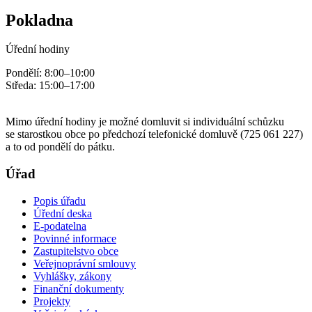
Pokladna
Úřední hodiny
Pondělí: 8:00–10:00
Středa: 15:00–17:00
Mimo úřední hodiny je možné domluvit si individuální schůzku
se starostkou obce po předchozí telefonické domluvě (725 061 227)
a to od pondělí do pátku.
Úřad
Popis úřadu
Úřední deska
E-podatelna
Povinné informace
Zastupitelstvo obce
Veřejnoprávní smlouvy
Vyhlášky, zákony
Finanční dokumenty
Projekty