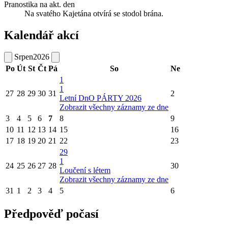
Pranostika na akt. den
Na svatého Kajetána otvírá se stodol brána.
Kalendář akcí
Srpen
2026
Po
Út
St
Čt
Pá
So
Ne
1
1
27
28
29
30
31
2
Letní DnO PÁRTY 2026
Zobrazit všechny záznamy ze dne
3
4
5
6
7
8
9
10
11
12
13
14
15
16
17
18
19
20
21
22
23
29
1
24
25
26
27
28
30
Loučení s létem
Zobrazit všechny záznamy ze dne
31
1
2
3
4
5
6
Předpověď počasí