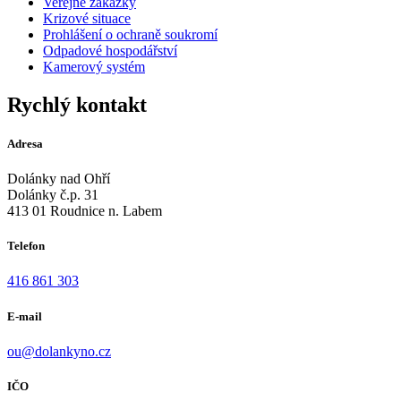
Veřejné zakázky
Krizové situace
Prohlášení o ochraně soukromí
Odpadové hospodářství
Kamerový systém
Rychlý kontakt
Adresa
Dolánky nad Ohří
Dolánky č.p. 31
413 01 Roudnice n. Labem
Telefon
416 861 303
E-mail
ou@dolankyno.cz
IČO