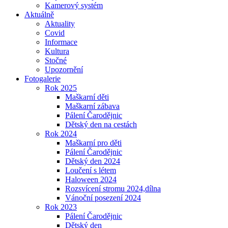
Kamerový systém
Aktuálně
Aktuality
Covid
Informace
Kultura
Stočné
Upozornění
Fotogalerie
Rok 2025
Maškarní děti
Maškarní zábava
Pálení Čarodějnic
Dětský den na cestách
Rok 2024
Maškarní pro děti
Pálení Čarodějnic
Dětský den 2024
Loučení s létem
Haloween 2024
Rozsvícení stromu 2024,dílna
Vánoční posezení 2024
Rok 2023
Pálení Čarodějnic
Dětský den