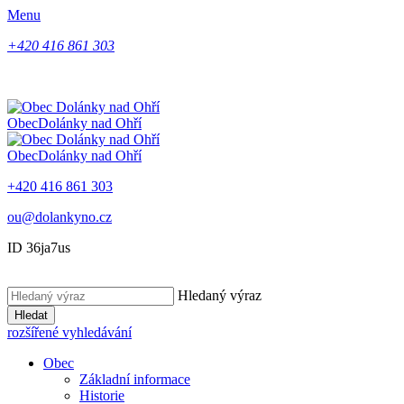
Menu
+420 416 861 303
Obec
Dolánky nad Ohří
Obec
Dolánky nad Ohří
+420 416 861 303
ou@dolankyno.cz
ID 36ja7us
Hledaný výraz
Hledat
rozšířené vyhledávání
Obec
Základní informace
Historie