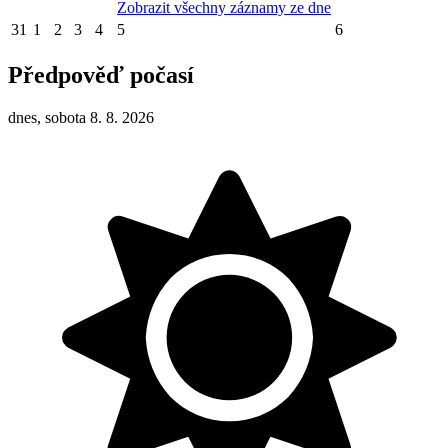
Zobrazit všechny záznamy ze dne
31
1
2
3
4
5
6
Předpověď počasí
dnes, sobota 8. 8. 2026