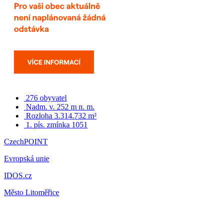
276 obyvatel
Nadm. v. 252 m n. m.
Rozloha 3.314.732 m²
1. pís. zmínka 1051
CzechPOINT
Evropská unie
IDOS.cz
Město Litoměřice