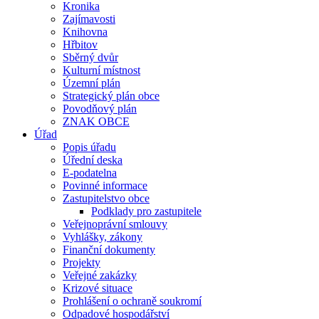
Kronika
Zajímavosti
Knihovna
Hřbitov
Sběrný dvůr
Kulturní místnost
Územní plán
Strategický plán obce
Povodňový plán
ZNAK OBCE
Úřad
Popis úřadu
Úřední deska
E-podatelna
Povinné informace
Zastupitelstvo obce
Podklady pro zastupitele
Veřejnoprávní smlouvy
Vyhlášky, zákony
Finanční dokumenty
Projekty
Veřejné zakázky
Krizové situace
Prohlášení o ochraně soukromí
Odpadové hospodářství