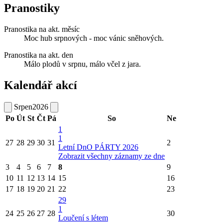
Pranostiky
Pranostika na akt. měsíc
Moc hub srpnových - moc vánic sněhových.
Pranostika na akt. den
Málo plodů v srpnu, málo včel z jara.
Kalendář akcí
Srpen
2026
Po
Út
St
Čt
Pá
So
Ne
1
1
27
28
29
30
31
2
Letní DnO PÁRTY 2026
Zobrazit všechny záznamy ze dne
3
4
5
6
7
8
9
10
11
12
13
14
15
16
17
18
19
20
21
22
23
29
1
24
25
26
27
28
30
Loučení s létem