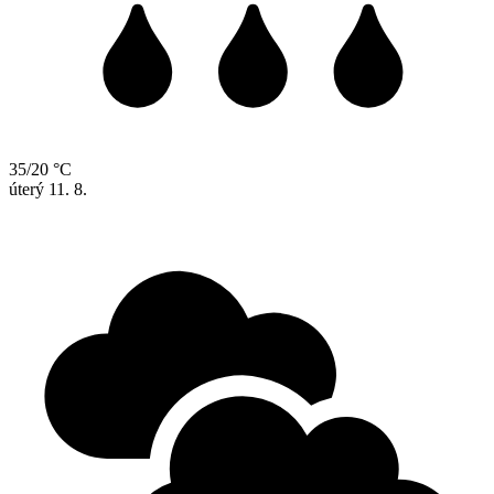
35/20 °C
úterý
11. 8.