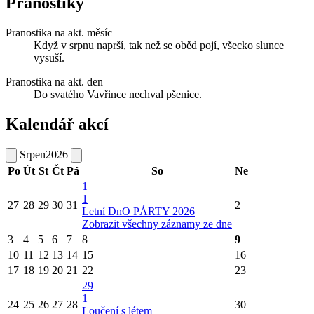
Pranostiky
Pranostika na akt. měsíc
Když v srpnu naprší, tak než se oběd pojí, všecko slunce
vysuší.
Pranostika na akt. den
Do svatého Vavřince nechval pšenice.
Kalendář akcí
Srpen
2026
Po
Út
St
Čt
Pá
So
Ne
1
1
27
28
29
30
31
2
Letní DnO PÁRTY 2026
Zobrazit všechny záznamy ze dne
3
4
5
6
7
8
9
10
11
12
13
14
15
16
17
18
19
20
21
22
23
29
1
24
25
26
27
28
30
Loučení s létem