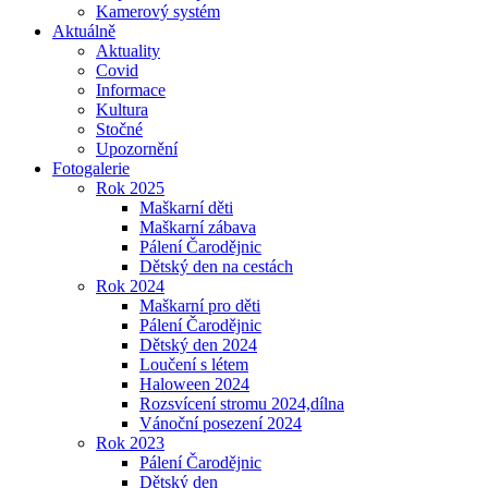
Kamerový systém
Aktuálně
Aktuality
Covid
Informace
Kultura
Stočné
Upozornění
Fotogalerie
Rok 2025
Maškarní děti
Maškarní zábava
Pálení Čarodějnic
Dětský den na cestách
Rok 2024
Maškarní pro děti
Pálení Čarodějnic
Dětský den 2024
Loučení s létem
Haloween 2024
Rozsvícení stromu 2024,dílna
Vánoční posezení 2024
Rok 2023
Pálení Čarodějnic
Dětský den