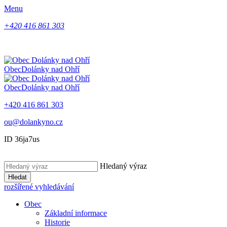
Menu
+420 416 861 303
Obec
Dolánky nad Ohří
Obec
Dolánky nad Ohří
+420 416 861 303
ou@dolankyno.cz
ID 36ja7us
Hledaný výraz
Hledat
rozšířené vyhledávání
Obec
Základní informace
Historie