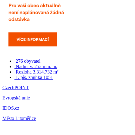
276 obyvatel
Nadm. v. 252 m n. m.
Rozloha 3.314.732 m²
1. pís. zmínka 1051
CzechPOINT
Evropská unie
IDOS.cz
Město Litoměřice