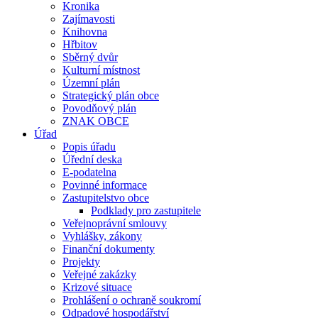
Kronika
Zajímavosti
Knihovna
Hřbitov
Sběrný dvůr
Kulturní místnost
Územní plán
Strategický plán obce
Povodňový plán
ZNAK OBCE
Úřad
Popis úřadu
Úřední deska
E-podatelna
Povinné informace
Zastupitelstvo obce
Podklady pro zastupitele
Veřejnoprávní smlouvy
Vyhlášky, zákony
Finanční dokumenty
Projekty
Veřejné zakázky
Krizové situace
Prohlášení o ochraně soukromí
Odpadové hospodářství