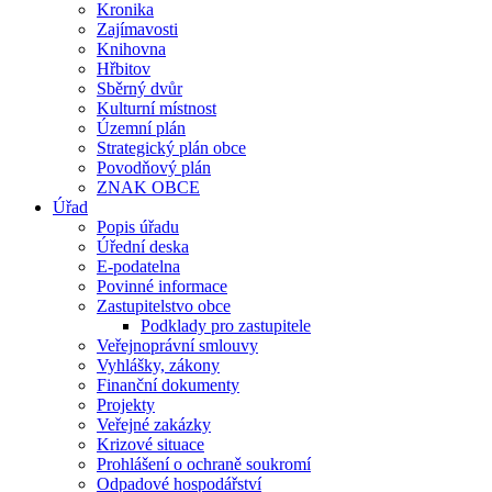
Kronika
Zajímavosti
Knihovna
Hřbitov
Sběrný dvůr
Kulturní místnost
Územní plán
Strategický plán obce
Povodňový plán
ZNAK OBCE
Úřad
Popis úřadu
Úřední deska
E-podatelna
Povinné informace
Zastupitelstvo obce
Podklady pro zastupitele
Veřejnoprávní smlouvy
Vyhlášky, zákony
Finanční dokumenty
Projekty
Veřejné zakázky
Krizové situace
Prohlášení o ochraně soukromí
Odpadové hospodářství