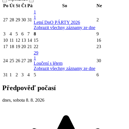
Po
Út
St
Čt
Pá
So
Ne
1
1
27
28
29
30
31
2
Letní DnO PÁRTY 2026
Zobrazit všechny záznamy ze dne
3
4
5
6
7
8
9
10
11
12
13
14
15
16
17
18
19
20
21
22
23
29
1
24
25
26
27
28
30
Loučení s létem
Zobrazit všechny záznamy ze dne
31
1
2
3
4
5
6
Předpověď počasí
dnes, sobota 8. 8. 2026