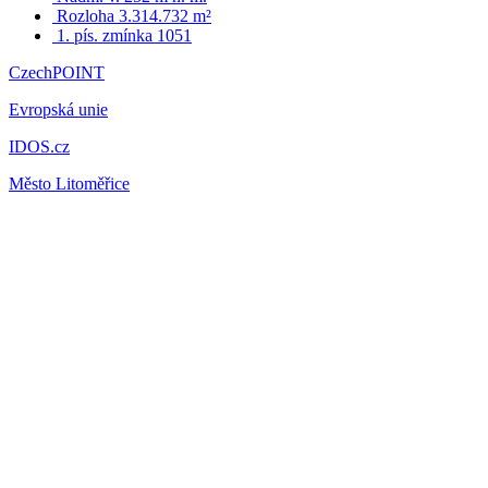
Rozloha 3.314.732 m²
1. pís. zmínka 1051
CzechPOINT
Evropská unie
IDOS.cz
Město Litoměřice