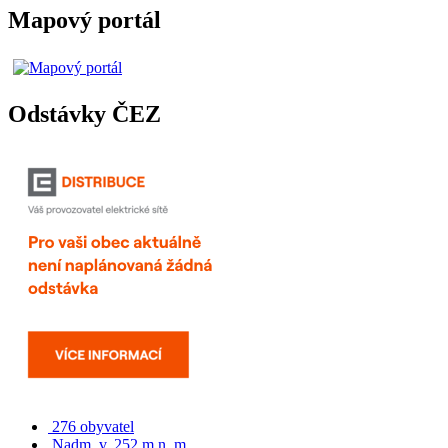
Mapový portál
Odstávky ČEZ
276 obyvatel
Nadm. v. 252 m n. m.