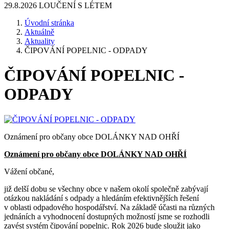
29.8.2026 LOUČENÍ S LÉTEM
Úvodní stránka
Aktuálně
Aktuality
ČIPOVÁNÍ POPELNIC - ODPADY
ČIPOVÁNÍ POPELNIC -
ODPADY
Oznámení pro občany obce DOLÁNKY NAD OHŘÍ
Oznámení pro občany obce DOLÁNKY NAD OHŘÍ
Vážení občané,
již delší dobu se všechny obce v našem okolí společně zabývají
otázkou nakládání s odpady a hledáním efektivnějších řešení
v oblasti odpadového hospodářství. Na základě účasti na různých
jednáních a vyhodnocení dostupných možností jsme se rozhodli
zavést systém čipování popelnic.
Rok 2026
bude sloužit jako