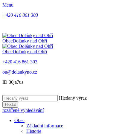
Menu
+420 416 861 303
Obec
Dolánky nad Ohří
Obec
Dolánky nad Ohří
+420 416 861 303
ou@dolankyno.cz
ID 36ja7us
Hledaný výraz
Hledat
rozšířené vyhledávání
Obec
Základní informace
Historie