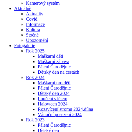
Kamerový systém
Aktuálně
Aktuality
Covid
Informace
Kultura
Stočné
Upozornění
Fotogalerie
Rok 2025
Maškarní děti
Maškarní zábava
Pálení Čarodějnic
Dětský den na cestách
Rok 2024
Maškarní pro děti
Pálení Čarodějnic
Dětský den 2024
Loučení s létem
Haloween 2024
Rozsvícení stromu 2024,dílna
Vánoční posezení 2024
Rok 2023
Pálení Čarodějnic
Dětský den