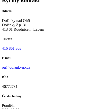
Rychlý kontakt
Adresa
Dolánky nad Ohří
Dolánky č.p. 31
413 01 Roudnice n. Labem
Telefon
416 861 303
E-mail
ou@dolankyno.cz
IČO
46772731
Úřední hodiny
Pondělí: