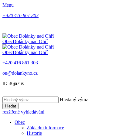
Menu
+420 416 861 303
Obec
Dolánky nad Ohří
Obec
Dolánky nad Ohří
+420 416 861 303
ou@dolankyno.cz
ID 36ja7us
Hledaný výraz
Hledat
rozšířené vyhledávání
Obec
Základní informace
Historie