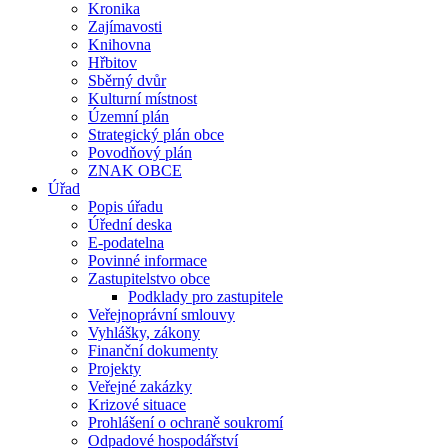
Kronika
Zajímavosti
Knihovna
Hřbitov
Sběrný dvůr
Kulturní místnost
Územní plán
Strategický plán obce
Povodňový plán
ZNAK OBCE
Úřad
Popis úřadu
Úřední deska
E-podatelna
Povinné informace
Zastupitelstvo obce
Podklady pro zastupitele
Veřejnoprávní smlouvy
Vyhlášky, zákony
Finanční dokumenty
Projekty
Veřejné zakázky
Krizové situace
Prohlášení o ochraně soukromí
Odpadové hospodářství