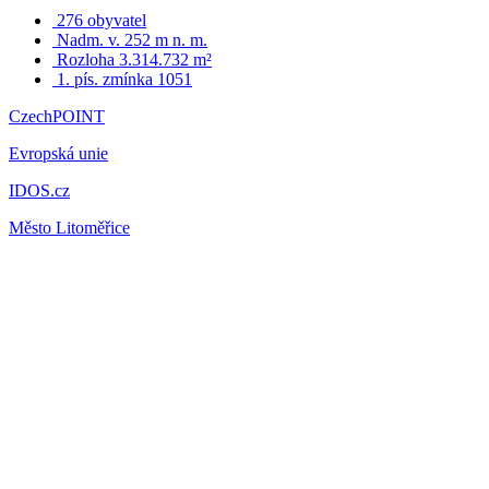
276 obyvatel
Nadm. v. 252 m n. m.
Rozloha 3.314.732 m²
1. pís. zmínka 1051
CzechPOINT
Evropská unie
IDOS.cz
Město Litoměřice