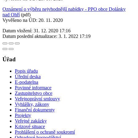
Oznámení o výběru nejvhodnější nabídky - PPO obce Dolánky
nad Ohří
(pdf)
Vyvěšeno na ÚD: 20. 11. 2020
Datum vložení:
31. 12. 2020 17:16
Datum poslední aktualizace:
3. 1. 2022 17:19
Úřad
Popis úřadu
Úřední deska
E-podatelna
Povinné informace
Zastupitelstvo obce
Veřejnoprávní smlouvy
Vyhlášky, zákony
Finanční dokumenty
Projekty
Veřejné zakázky
Krizové situace
Prohlášení o ochraně soukromí
Odpadové hospodářství