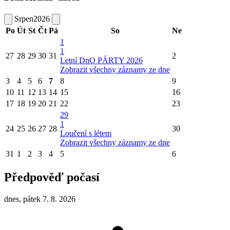
Srpen
2026
Po
Út
St
Čt
Pá
So
Ne
1
1
27
28
29
30
31
2
Letní DnO PÁRTY 2026
Zobrazit všechny záznamy ze dne
3
4
5
6
7
8
9
10
11
12
13
14
15
16
17
18
19
20
21
22
23
29
1
24
25
26
27
28
30
Loučení s létem
Zobrazit všechny záznamy ze dne
31
1
2
3
4
5
6
Předpověď počasí
dnes, pátek 7. 8. 2026