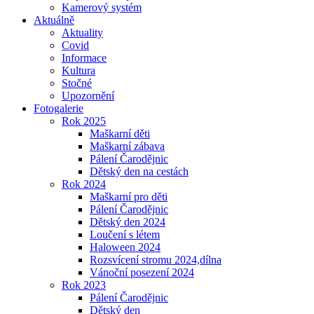
Kamerový systém
Aktuálně
Aktuality
Covid
Informace
Kultura
Stočné
Upozornění
Fotogalerie
Rok 2025
Maškarní děti
Maškarní zábava
Pálení Čarodějnic
Dětský den na cestách
Rok 2024
Maškarní pro děti
Pálení Čarodějnic
Dětský den 2024
Loučení s létem
Haloween 2024
Rozsvícení stromu 2024,dílna
Vánoční posezení 2024
Rok 2023
Pálení Čarodějnic
Dětský den