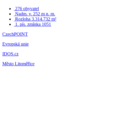
276 obyvatel
Nadm. v. 252 m n. m.
Rozloha 3.314.732 m²
1. pís. zmínka 1051
CzechPOINT
Evropská unie
IDOS.cz
Město Litoměřice