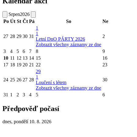
Kalendář akcí
Srpen
2026
Po
Út
St
Čt
Pá
So
Ne
1
1
27
28
29
30
31
2
Letní DnO PÁRTY 2026
Zobrazit všechny záznamy ze dne
3
4
5
6
7
8
9
10
11
12
13
14
15
16
17
18
19
20
21
22
23
29
1
24
25
26
27
28
30
Loučení s létem
Zobrazit všechny záznamy ze dne
31
1
2
3
4
5
6
Předpověď počasí
dnes, pondělí 10. 8. 2026