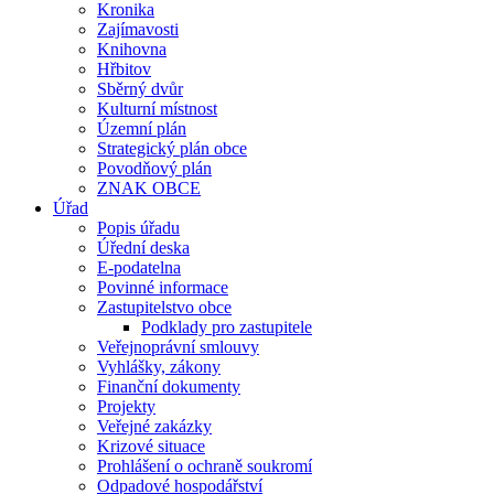
Kronika
Zajímavosti
Knihovna
Hřbitov
Sběrný dvůr
Kulturní místnost
Územní plán
Strategický plán obce
Povodňový plán
ZNAK OBCE
Úřad
Popis úřadu
Úřední deska
E-podatelna
Povinné informace
Zastupitelstvo obce
Podklady pro zastupitele
Veřejnoprávní smlouvy
Vyhlášky, zákony
Finanční dokumenty
Projekty
Veřejné zakázky
Krizové situace
Prohlášení o ochraně soukromí
Odpadové hospodářství