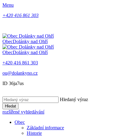
Menu
+420 416 861 303
Obec
Dolánky nad Ohří
Obec
Dolánky nad Ohří
+420 416 861 303
ou@dolankyno.cz
ID 36ja7us
Hledaný výraz
Hledat
rozšířené vyhledávání
Obec
Základní informace
Historie