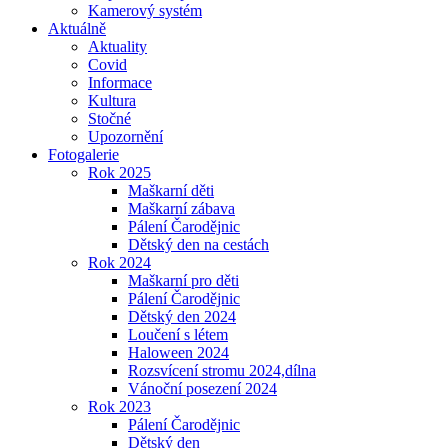
Kamerový systém
Aktuálně
Aktuality
Covid
Informace
Kultura
Stočné
Upozornění
Fotogalerie
Rok 2025
Maškarní děti
Maškarní zábava
Pálení Čarodějnic
Dětský den na cestách
Rok 2024
Maškarní pro děti
Pálení Čarodějnic
Dětský den 2024
Loučení s létem
Haloween 2024
Rozsvícení stromu 2024,dílna
Vánoční posezení 2024
Rok 2023
Pálení Čarodějnic
Dětský den