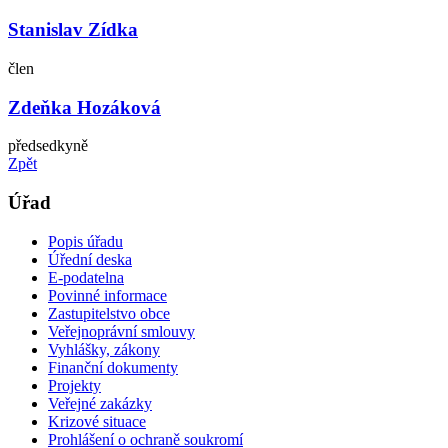
Stanislav Zídka
člen
Zdeňka Hozáková
předsedkyně
Zpět
Úřad
Popis úřadu
Úřední deska
E-podatelna
Povinné informace
Zastupitelstvo obce
Veřejnoprávní smlouvy
Vyhlášky, zákony
Finanční dokumenty
Projekty
Veřejné zakázky
Krizové situace
Prohlášení o ochraně soukromí