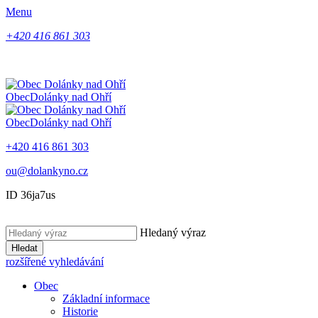
Menu
+420 416 861 303
Obec
Dolánky nad Ohří
Obec
Dolánky nad Ohří
+420 416 861 303
ou@dolankyno.cz
ID 36ja7us
Hledaný výraz
Hledat
rozšířené vyhledávání
Obec
Základní informace
Historie