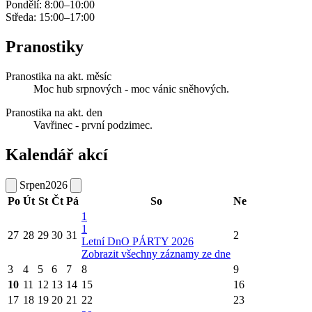
Pondělí: 8:00–10:00
Středa: 15:00–17:00
Pranostiky
Pranostika na akt. měsíc
Moc hub srpnových - moc vánic sněhových.
Pranostika na akt. den
Vavřinec - první podzimec.
Kalendář akcí
Srpen
2026
Po
Út
St
Čt
Pá
So
Ne
1
1
27
28
29
30
31
2
Letní DnO PÁRTY 2026
Zobrazit všechny záznamy ze dne
3
4
5
6
7
8
9
10
11
12
13
14
15
16
17
18
19
20
21
22
23