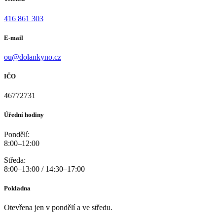
416 861 303
E-mail
ou@dolankyno.cz
IČO
46772731
Úřední hodiny
Pondělí:
8:00–12:00
Středa:
8:00–13:00 / 14:30–17:00
Pokladna
Otevřena jen v pondělí a ve středu.