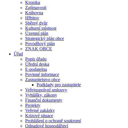
Kronika
Zajímavosti
Knihovna
Hřbitov
Sběrný dvůr
Kulturní místnost
Územní plán
Strategický plán obce
Povodňový plán
ZNAK OBCE
Úřad
Popis úřadu
Úřední deska
E-podatelna
Povinné informace
Zastupitelstvo obce
Podklady pro zastupitele
Veřejnoprávní smlouvy
Vyhlášky, zákony
Finanční dokumenty
Projekty
Veřejné zakázky
Krizové situace
Prohlášení o ochraně soukromí
Odpadové hospodářství