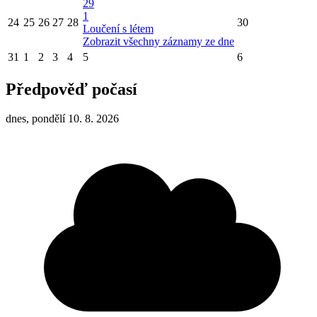
29
1
24
25
26
27
28
30
Loučení s létem
Zobrazit všechny záznamy ze dne
31
1
2
3
4
5
6
Předpověď počasí
dnes, pondělí 10. 8. 2026