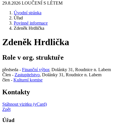
29.8.2026 LOUČENÍ S LÉTEM
Úvodní stránka
Úřad
Povinné informace
Zdeněk Hrdlička
Zdeněk Hrdlička
Role v org. struktuře
předseda -
Finanční výbor
, Dolánky 31, Roudnice n. Labem
Člen -
Zastupitelstvo
, Dolánky 31, Roudnice n. Labem
člen -
Kulturní komise
Kontakty
Stáhnout vizitku (vCard)
Zpět
Úřad