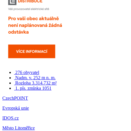
276 obyvatel
Nadm. v. 252 m n. m.
Rozloha 3.314.732 m²
1. pís. zmínka 1051
CzechPOINT
Evropská unie
IDOS.cz
Město Litoměřice