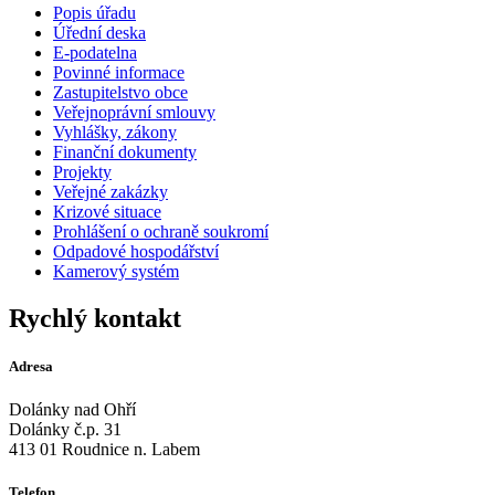
Popis úřadu
Úřední deska
E-podatelna
Povinné informace
Zastupitelstvo obce
Veřejnoprávní smlouvy
Vyhlášky, zákony
Finanční dokumenty
Projekty
Veřejné zakázky
Krizové situace
Prohlášení o ochraně soukromí
Odpadové hospodářství
Kamerový systém
Rychlý kontakt
Adresa
Dolánky nad Ohří
Dolánky č.p. 31
413 01 Roudnice n. Labem
Telefon