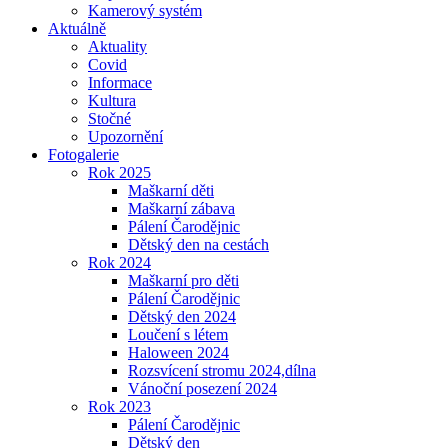
Kamerový systém
Aktuálně
Aktuality
Covid
Informace
Kultura
Stočné
Upozornění
Fotogalerie
Rok 2025
Maškarní děti
Maškarní zábava
Pálení Čarodějnic
Dětský den na cestách
Rok 2024
Maškarní pro děti
Pálení Čarodějnic
Dětský den 2024
Loučení s létem
Haloween 2024
Rozsvícení stromu 2024,dílna
Vánoční posezení 2024
Rok 2023
Pálení Čarodějnic
Dětský den