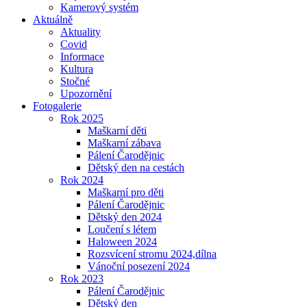
Kamerový systém
Aktuálně
Aktuality
Covid
Informace
Kultura
Stočné
Upozornění
Fotogalerie
Rok 2025
Maškarní děti
Maškarní zábava
Pálení Čarodějnic
Dětský den na cestách
Rok 2024
Maškarní pro děti
Pálení Čarodějnic
Dětský den 2024
Loučení s létem
Haloween 2024
Rozsvícení stromu 2024,dílna
Vánoční posezení 2024
Rok 2023
Pálení Čarodějnic
Dětský den