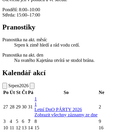
Pondělí: 8:00–10:00
Středa: 15:00–17:00
Pranostiky
Pranostika na akt. měsíc
Srpen k zimě hledí a rád vodu cedí.
Pranostika na akt. den
Na svatého Kajetána otvírá se stodol brána.
Kalendář akcí
Srpen
2026
Po
Út
St
Čt
Pá
So
Ne
1
1
27
28
29
30
31
2
Letní DnO PÁRTY 2026
Zobrazit všechny záznamy ze dne
3
4
5
6
7
8
9
10
11
12
13
14
15
16