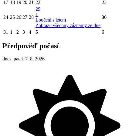
17
18
19
20
21
22
23
29
1
24
25
26
27
28
30
Loučení s létem
Zobrazit všechny záznamy ze dne
31
1
2
3
4
5
6
Předpověď počasí
dnes, pátek 7. 8. 2026