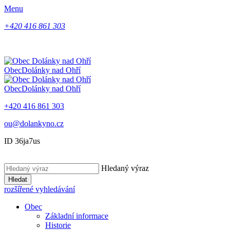
Menu
+420 416 861 303
Obec
Dolánky nad Ohří
Obec
Dolánky nad Ohří
+420 416 861 303
ou@dolankyno.cz
ID 36ja7us
Hledaný výraz
Hledat
rozšířené vyhledávání
Obec
Základní informace
Historie