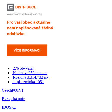
276 obyvatel
Nadm. v. 252 m n. m.
Rozloha 3.314.732 m²
1. pís. zmínka 1051
CzechPOINT
Evropská unie
IDOS.cz