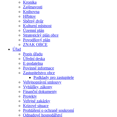
Kronika
Zajímavosti
Knihovna
Hřbitov
Sběrný dvůr
Kulturní místnost
Územní plán
Strategický plán obce
Povodňový plán
ZNAK OBCE
Úřad
Popis úřadu
Úřední deska
E-podatelna
Povinné informace
Zastupitelstvo obce
Podklady pro zastupitele
Veřejnoprávní smlouvy
Vyhlášky, zákony
Finanční dokumenty
Projekty
Veřejné zakázky
Krizové situace
Prohlášení o ochraně soukromí
Odpadové hospodářství